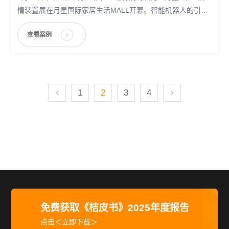
情装置展在月星国际家居生活MALL开幕。智能机器人的引入
也是本次展览的亮点之一。汇纳科技（股票代码：
查看案例
300609.SZ）的自研机器人小纳亮相开幕式，并为本次展览提
供迎宾、讲解等服务，带来观展新体验。
1
2
3
4
免费获取《桔皮书》2025年度报告
点击＜立即下载＞