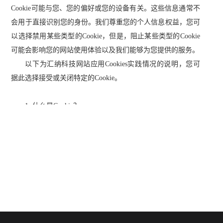
Cookie可能与您、您的偏好或您的设备有关。这些信息通常不
会用于直接识别您的身份。我们尊重您的个人信息权益，您可
以选择禁用某些类型的Cookie，但是，阻止某些类型的Cookie
可能会影响您的网站使用体验以及我们能够为您提供的服务。
以下为汇纳科技网站应用
C
ookies实践情况的说明，您可
据此选择接受或关闭特定的Cookie。
1. 什么是Cookie？
Cookies是一种文本文件，包含在您访问某些网址时下载
到您的浏览器或设备的少量信息。您之后每次访问这些原始网
址时，Cookies会被发送至这些网址或者识别该Cookie的另一网
址。Cookies被广泛使用，以使网站能够运作或更高效地运
作，以及提供关于网站使用情况的信息。
Cookies具有多种不同功能，例如为您带来高效的页面浏
览体验、记住您的偏好，以及改善用户的整体体验。举例而
言，Cookies可以告诉我们，您之前是否使用过该网站，或者