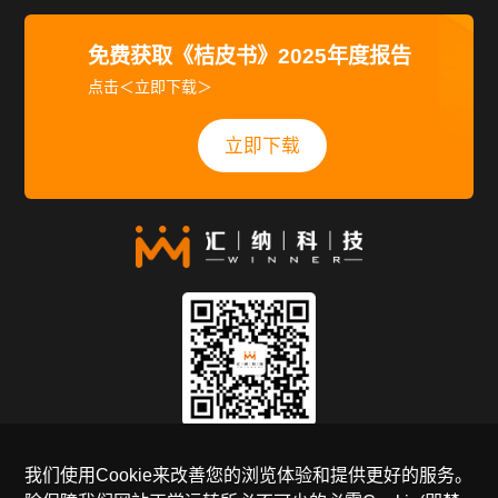
您是否为新用户。
Cookies在您设备中的保留时长各不相同。有些Cookies为
免费获取《桔皮书》2025年度报告
“会话Cookies”，也就是仅当您的浏览器或应用程序开启时，它
点击＜立即下载＞
们才存在。您一旦关闭浏览器或应用程序，它们便会自动删
除。另一些Cookies则为“永久性Cookies”，也就是在您的浏览
立即下载
器或应用程序关闭后，它们仍会存在。在您随后开启并再次使
用该服务时，其可用Cookies识别您的设备。
2. 我们使用哪些类型的Cookie以及我们如何使用它们？
除保障我们网站正常运转所必不可少的必需
Cookie（即禁
用此类Cookie会影响网站的基本功能和服务的提供）外
，我们
在网站上使用如下
Cookie
：
功能
Cookie（think
_
download）：用于填写表单获取是否
允许下载文件的许可，我们通过提交表达的数据分析，使用户
关注官方公众号
在网站的下载文件中，有更好的体验，不用重复提交表单信
我们使用Cookie来改善您的浏览体验和提供更好的服务。
息；