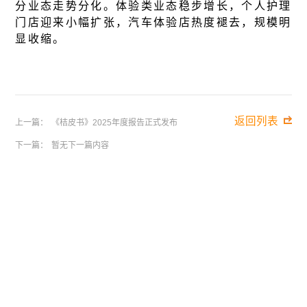
分业态走势分化。体验类业态稳步增长，个人护理
门店迎来小幅扩张，汽车体验店热度褪去，规模明
显收缩。
返回列表
上一篇：
《桔皮书》2025年度报告正式发布
下一篇：
暂无下一篇内容