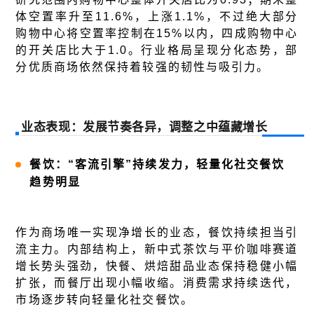
体空置率升至
11.6%
，上涨
1.1%
，不过绝大部分
购物中心将空置率控制在
15%
以内，四成购物中心
的开关店比大于
1.0
。行业格局呈现分化态势，部
分优质商场依然保持着较强的韧性与吸引力。
业态表现：发展节奏各异，调整之中蕴藏增长
餐饮：“客流引擎”持续发力，轻量化社交餐饮
趋势明显
作为商场唯一实现净增长的业态，餐饮持续担当引
流主力。内部结构上，新中式茶饮与平价咖啡赛道
增长势头强劲，快餐、烘焙甜品业态保持稳健小幅
扩张，而餐厅出现小幅收缩。消费需求持续迭代，
市场逐步转向轻量化社交餐饮。