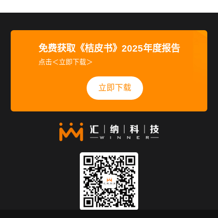
免费获取《桔皮书》2025年度报告
点击＜立即下载＞
立即下载