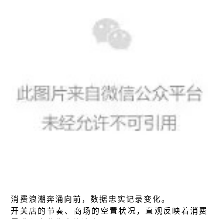
消费浪潮奔涌向前，数据忠实记录变化。
开关店的节奏、商场的空置状况，直观反映着消费