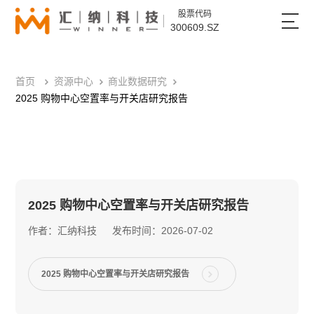
股票代码
300609.SZ
首页
资源中心
商业数据研究
2025 购物中心空置率与开关店研究报告
2025 购物中心空置率与开关店研究报告
作者：汇纳科技
发布时间：2026-07-02
2025 购物中心空置率与开关店研究报告